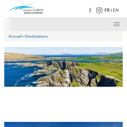
FR
EN
|
Toggl
navig
Accueil
»
Destinations