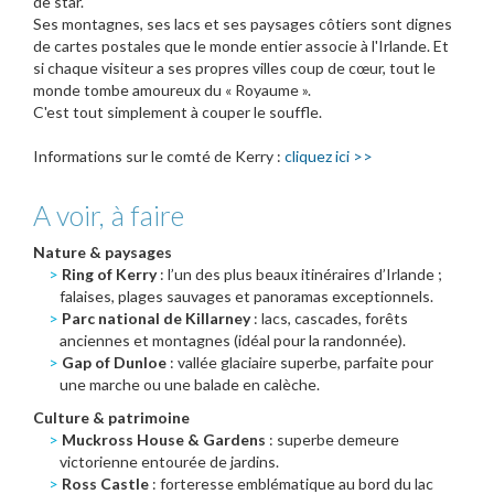
de star.
Ses montagnes, ses lacs et ses paysages côtiers sont dignes
de cartes postales que le monde entier associe à l'Irlande. Et
si chaque visiteur a ses propres villes coup de cœur, tout le
monde tombe amoureux du « Royaume ».
C'est tout simplement à couper le souffle.
Informations sur le comté de Kerry :
cliquez ici >>
A voir, à faire
Nature & paysages
Ring of Kerry
: l’un des plus beaux itinéraires d’Irlande ;
falaises, plages sauvages et panoramas exceptionnels.
Parc national de Killarney
: lacs, cascades, forêts
anciennes et montagnes (idéal pour la randonnée).
Gap of Dunloe
: vallée glaciaire superbe, parfaite pour
une marche ou une balade en calèche.
Culture & patrimoine
Muckross House & Gardens
: superbe demeure
victorienne entourée de jardins.
Ross Castle
: forteresse emblématique au bord du lac