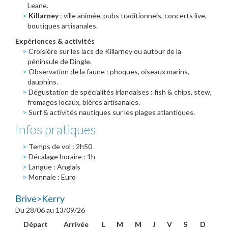
Leane.
Killarney
: ville animée, pubs traditionnels, concerts live,
boutiques artisanales.
Expériences & activités
Croisière sur les lacs de Killarney ou autour de la
péninsule de Dingle.
Observation de la faune : phoques, oiseaux marins,
dauphins.
Dégustation de spécialités irlandaises : fish & chips, stew,
fromages locaux, bières artisanales.
Surf & activités nautiques sur les plages atlantiques.
Infos pratiques
Temps de vol : 2h50
Décalage horaire : 1h
Langue : Anglais
Monnaie : Euro
Brive>Kerry
Du 28/06 au 13/09/26
Départ
Arrivée
L
M
M
J
V
S
D