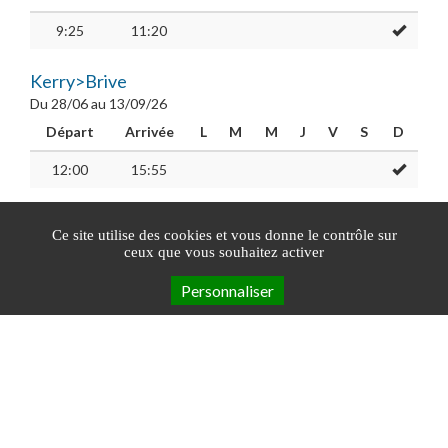
9:25
11:20
Kerry>Brive
Du 28/06 au 13/09/26
Départ
Arrivée
L
M
M
J
V
S
D
12:00
15:55
Ce site utilise des cookies et vous donne le contrôle sur
Réservations
ceux que vous souhaitez activer
Personnaliser