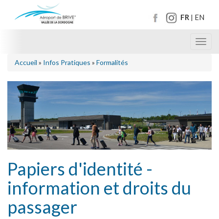
FR
EN
|
Toggl
navig
Accueil
»
Infos Pratiques
»
Formalités
Papiers d'identité -
information et droits du
passager