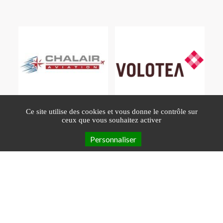
Ce site utilise des cookies et vous donne le contrôle sur
ceux que vous souhaitez activer
Newsletter
Personnaliser
Se désinscrire
Mentions Légales
Contact
Gestion des cookies