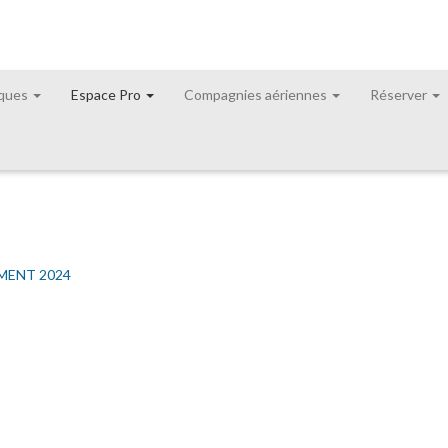
iques
Espace Pro
Compagnies aériennes
Réserver
MENT 2024